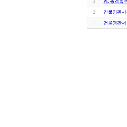
3
PE 충격흡
2
건물명판서식
1
건물명판서식